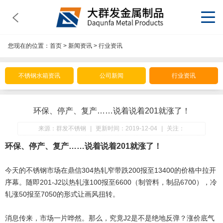
您现在的位置：
首页
>
新闻资讯
>
行业资讯
不锈钢水箱资讯
公司新闻
行业资讯
环保、停产、复产……说着说着201就涨了！
来源：群发不锈钢
|
更新时间：2019-12-04
|
关注：
环保、停产、复产……说着说着201就涨了！
今天的不锈钢市场在鼎信304热轧窄带跌200报至13400的价格中拉开
序幕。随即201-J2以热轧涨100报至6600（制管料，制品6700），冷
轧涨50报至7050的形式让画风扭转。
消息传来，市场一片哗然。那么，究竟J2是不是绝地反弹？涨价底气