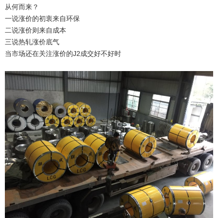
从何而来？
一说涨价的初衷来自环保
二说涨价则来自成本
三说热轧涨价底气
当市场还在关注涨价的J2成交好不好时