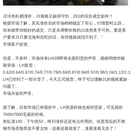
J2冷热轧都涨价，J1规格又缺得可怕，201的综合成交如何？
根据市场了解，其实涨价后的市场稍稍稳定了军心，行情暂时止跌，
却未能带动较好的成交。只是未调整价格的J1依然炙手可热。要是客
户要求J1只要北海和宏旺的话，有些规格就找不到了。”
市场客户反馈。
但是，不多时，市场传来LH/2B即将全面到货的声音，规格明细华丽
丽登场：LH新货：
0.62/0.64/0.67/0.74/0.77/0.79/0.84/0.87/0.94/0.97/0.98/1.04/1.12/1.
LH已经到了一部分货了，今天正式报货，终于可以缓解J1的规格紧缺
问题了。
市场兴奋的声音。
据了解，目前市场已有报价中，LH资源价格也相对坚挺，可见报价
7600/7000毛基的价格。
热轧涨100，下午跌50，终归涨价还是有点作用的。但是现实的不锈
钢市场变脸简直不要太快：说着说着就涨了，涨着涨着又跌了！