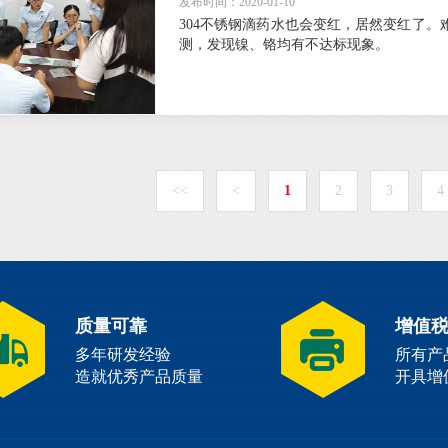
发布时间：2020-01-10
304不锈钢滴药水也会变红，居然变红了。
测，发现镍、铬均有不达标现象。
<<
<
1
2
3
4
质量可靠
增值
多年研发经验
所有产
造就优秀产品质量
开具增